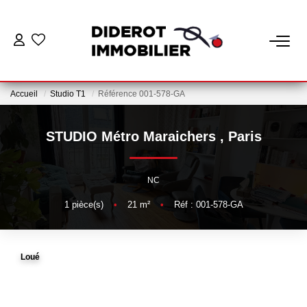
VENTE
Accueil
Studio T1
Référence 001-578-GA
LOCATION
STUDIO Métro Maraichers
,
Paris
ESTIMATION
NC
GESTION
1
pièce(s)
•
21
m²
•
Réf : 001-578-GA
Nos Services Gestion
Espace Client Gestion
Loué
NOTRE AGENCE