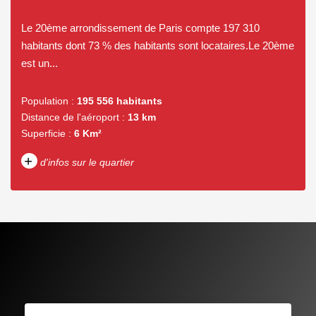
Le 20ème arrondissement de Paris compte 197 310
habitants dont 73 % des habitants sont locataires.Le 20ème
est un...
Population :
195 556 habitants
Distance de l'aéroport :
13 km
Superficie :
6 Km²
+
d'infos sur le quartier
DENSITÉ DE POPULATION
ENFANTS ET ADOLESCENTS
AGE MOYEN
REVENU MENSUEL PAR
MÉNAGE
TAUX DE PROPRIÉTAIRES
TAUX D'HABITATION