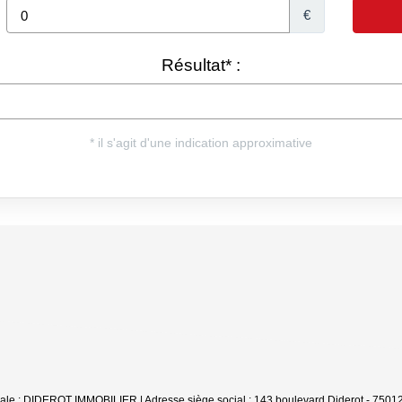
ale : DIDEROT IMMOBILIER | Adresse siège social : 143 boulevard Diderot - 7501