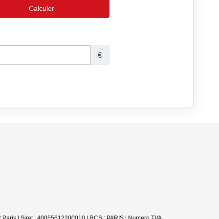
2 Paris | Siret : 40055612200010 | RCS : PARIS | Numero TVA