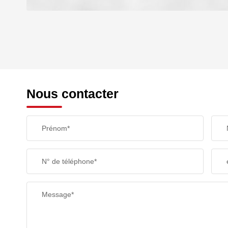
DENSITÉ DE POPULATION
REVENU MENSUEL PAR MÉNAGE
Nous contacter
TAXE FONCIÈRE
Prénom*
SUPERFICIE :
N° de téléphone*
RESTAURANTS ET CAFÉS
Message*