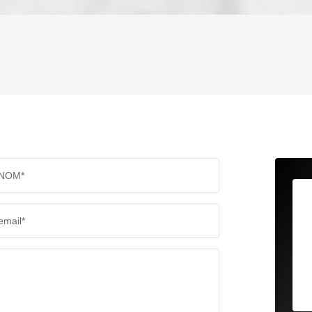
ENFANTS ET ADOLESCENTS
AGE M
TAUX DE PROPRIÉTAIRES
TAUX D
PART DES MÉNAGES SANS VOITURE
DISTAN
NOM*
RÉSULTATS DES LYCÉES
ECOLES
email*
COMMERCES
MÉDEC