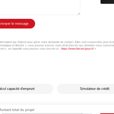
nvoyer le message
 informatisé par Diderot pour gérer votre demande de contact. Elles sont conservées pour la du
formatique et libertés », vous pouvez exercer votre droit d'accès aux données vous concernant
tel », sur laquelle vous pouvez vous inscrire ici :
https://www.bloctel.gouv.fr/
»
lcul capacité d'emprunt
Simulateur de crédit