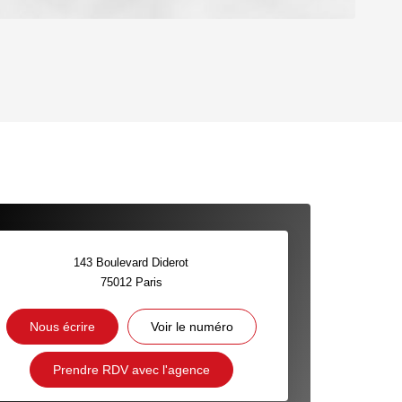
OYEN
'HABITATION
CE DE L'AÉROPORT :
 ET CRÈCHES
143 Boulevard Diderot
75012
Paris
INS
Nous écrire
Voir le numéro
Prendre RDV avec l'agence