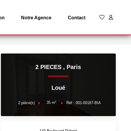
on
Notre Agence
Contact
2 PIECES
,
Paris
Loué
35
m²
2
pièce(s)
Réf :
001-00187-BIA
143 Boulevard Diderot