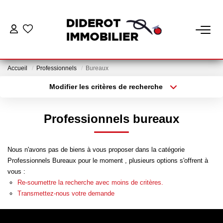
VENTE
Accueil
Professionnels
Bureaux
LOCATION
Modifier les critères de recherche
Localisation
Type de bien
Localisation
Appartement
ESTIMATION
Professionnels bureaux
Surface min
Budget max
GESTION
Nous n'avons pas de biens à vous proposer dans la catégorie
Plus de critères
Créer une alerte
Professionnels Bureaux pour le moment , plusieurs options s'offrent à
Nos Services Gestion
vous :
Espace Client Gestion
Re-soumettre la recherche avec moins de critères.
Transmettez-nous votre demande
NOTRE AGENCE