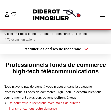
VENTE
Accueil
Professionnels
Fonds de commerce
High-Tech
LOCATION
Télécommunications
Modifier les critères de recherche
Localisation
Type de bien
ESTIMATION
Localisation
Appartement
Professionnels fonds de commerce
GESTION
Surface min
Budget max
high-tech télécommunications
Plus de critères
Créer une alerte
Nos Services Gestion
Nous n'avons pas de biens à vous proposer dans la catégorie
Espace Client Gestion
Professionnels Fonds de commerce High-Tech Télécommunications
pour le moment , plusieurs options s'offrent à vous :
Re-soumettre la recherche avec moins de critères.
NOTRE AGENCE
Transmettez-nous votre demande