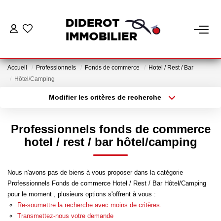
VENTE
Accueil
Professionnels
Fonds de commerce
Hotel / Rest / Bar
LOCATION
Hôtel/Camping
Modifier les critères de recherche
Localisation
Type de bien
ESTIMATION
Localisation
Appartement
Professionnels fonds de commerce
GESTION
Surface min
Budget max
hotel / rest / bar hôtel/camping
Plus de critères
Créer une alerte
Nos Services Gestion
Nous n'avons pas de biens à vous proposer dans la catégorie
Espace Client Gestion
Professionnels Fonds de commerce Hotel / Rest / Bar Hôtel/Camping
pour le moment , plusieurs options s'offrent à vous :
Re-soumettre la recherche avec moins de critères.
NOTRE AGENCE
Transmettez-nous votre demande