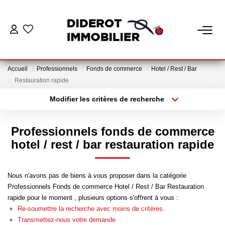
VENTE
Accueil
Professionnels
Fonds de commerce
Hotel / Rest / Bar
LOCATION
Restauration rapide
Modifier les critères de recherche
Localisation
Type de bien
ESTIMATION
Localisation
Appartement
Professionnels fonds de commerce
GESTION
Surface min
Budget max
hotel / rest / bar restauration rapide
Plus de critères
Créer une alerte
Nos Services Gestion
Nous n'avons pas de biens à vous proposer dans la catégorie
Espace Client Gestion
Professionnels Fonds de commerce Hotel / Rest / Bar Restauration
rapide pour le moment , plusieurs options s'offrent à vous :
Re-soumettre la recherche avec moins de critères.
NOTRE AGENCE
Transmettez-nous votre demande