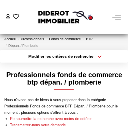
VENTE
Accueil
Professionnels
Fonds de commerce
BTP
LOCATION
Dépan. / Plomberie
Modifier les critères de recherche
Localisation
Type de bien
ESTIMATION
Localisation
Appartement
Professionnels fonds de commerce
GESTION
Surface min
Budget max
btp dépan. / plomberie
Plus de critères
Créer une alerte
Nos Services Gestion
Nous n'avons pas de biens à vous proposer dans la catégorie
Espace Client Gestion
Professionnels Fonds de commerce BTP Dépan. / Plomberie pour le
moment , plusieurs options s'offrent à vous :
Re-soumettre la recherche avec moins de critères.
NOTRE AGENCE
Transmettez-nous votre demande