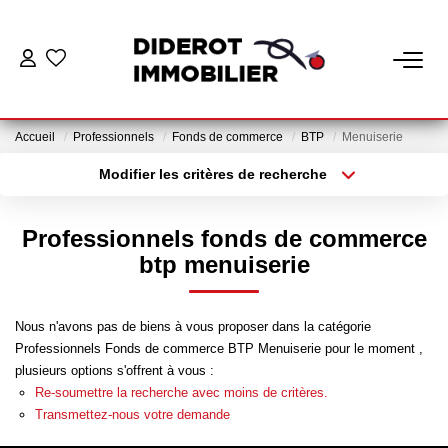
VENTE
Accueil
Professionnels
Fonds de commerce
BTP
Menuiserie
LOCATION
Modifier les critères de recherche
Localisation
Type de bien
Localisation
Appartement
ESTIMATION
Professionnels fonds de commerce
Surface min
Budget max
btp menuiserie
GESTION
Plus de critères
Créer une alerte
Nous n'avons pas de biens à vous proposer dans la catégorie
Nos Services Gestion
Professionnels Fonds de commerce BTP Menuiserie pour le moment ,
Espace Client Gestion
plusieurs options s'offrent à vous :
Re-soumettre la recherche avec moins de critères.
Transmettez-nous votre demande
NOTRE AGENCE