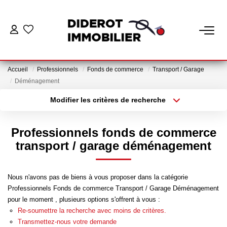
VENTE
Accueil
Professionnels
Fonds de commerce
Transport / Garage
LOCATION
Déménagement
Modifier les critères de recherche
Localisation
Type de bien
ESTIMATION
Localisation
Appartement
Professionnels fonds de commerce
GESTION
Surface min
Budget max
transport / garage déménagement
Plus de critères
Créer une alerte
Nos Services Gestion
Nous n'avons pas de biens à vous proposer dans la catégorie
Espace Client Gestion
Professionnels Fonds de commerce Transport / Garage Déménagement
pour le moment , plusieurs options s'offrent à vous :
Re-soumettre la recherche avec moins de critères.
NOTRE AGENCE
Transmettez-nous votre demande