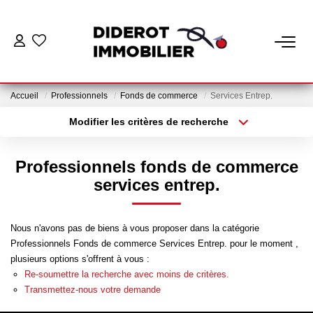
VENTE
Accueil
Professionnels
Fonds de commerce
Services Entrep.
LOCATION
Modifier les critères de recherche
Localisation
Type de bien
Localisation
Appartement
ESTIMATION
Professionnels fonds de commerce
Surface min
Budget max
services entrep.
GESTION
Plus de critères
Créer une alerte
Nous n'avons pas de biens à vous proposer dans la catégorie
Nos Services Gestion
Professionnels Fonds de commerce Services Entrep. pour le moment ,
Espace Client Gestion
plusieurs options s'offrent à vous :
Re-soumettre la recherche avec moins de critères.
Transmettez-nous votre demande
NOTRE AGENCE