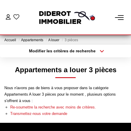
VENTE
Accueil
Appartements
A louer
3 pièces
LOCATION
Modifier les critères de recherche
Localisation
Type de bien
Localisation
Appartement
ESTIMATION
Appartements a louer 3 pièces
Surface min
Budget max
GESTION
Nous n'avons pas de biens à vous proposer dans la catégorie
Plus de critères
Créer une alerte
Appartements A louer 3 pièces pour le moment , plusieurs options
Nos Services Gestion
s'offrent à vous :
Espace Client Gestion
Re-soumettre la recherche avec moins de critères.
Transmettez-nous votre demande
NOTRE AGENCE