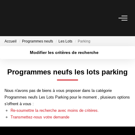
VENTE
Accueil
Programmes neufs
Les Lots
Parking
LOCATION
Modifier les critères de recherche
Localisation
Type de bien
Surface min
Budget max
ESTIMATION
Programmes neufs les lots parking
Plus de critères
Créer une alerte
GESTION
Nous n'avons pas de biens à vous proposer dans la catégorie
Nos Services Gestion
Programmes neufs Les Lots Parking pour le moment , plusieurs options
s'offrent à vous :
Espace Client Gestion
Re-soumettre la recherche avec moins de critères.
Transmettez-nous votre demande
NOTRE AGENCE