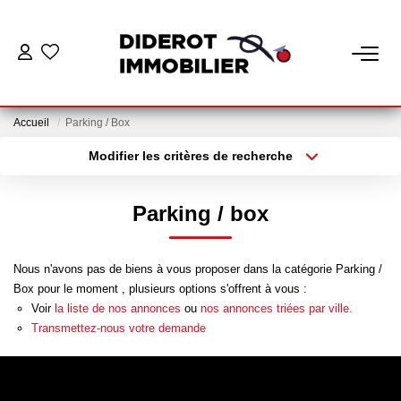
VENTE
Accueil
Parking / Box
LOCATION
Modifier les critères de recherche
Localisation
Type de bien
Localisation
Appartement
ESTIMATION
Parking / box
Surface min
Budget max
GESTION
Nous n'avons pas de biens à vous proposer dans la catégorie Parking /
Plus de critères
Créer une alerte
Box pour le moment , plusieurs options s'offrent à vous :
Nos Services Gestion
Voir
la liste de nos annonces
ou
nos annonces triées par ville.
Espace Client Gestion
Transmettez-nous votre demande
NOTRE AGENCE