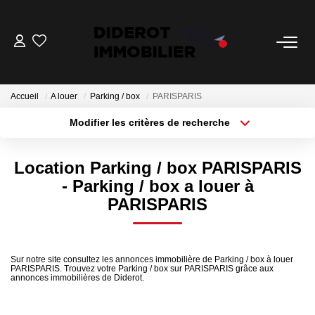
VENTE
Accueil
A louer
Parking / box
PARISPARIS
LOCATION
Modifier les critères de recherche
Localisation
Type de bien
Surface min
Budget max
ESTIMATION
Location Parking / box PARISPARIS
- Parking / box a louer à
Plus de critères
Créer une alerte
GESTION
PARISPARIS
Nos Services Gestion
Espace Client Gestion
Sur notre site consultez les annonces immobilière de Parking / box à louer
PARISPARIS. Trouvez votre Parking / box sur PARISPARIS grâce aux
annonces immobilières de Diderot.
NOTRE AGENCE