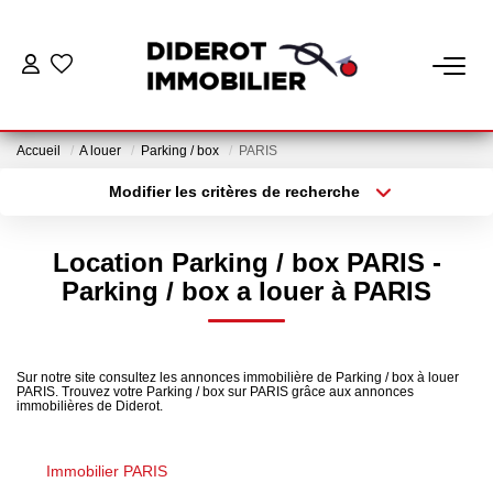
VENTE
Accueil
A louer
Parking / box
PARIS
LOCATION
Modifier les critères de recherche
Localisation
Type de bien
Localisation
Appartement
ESTIMATION
Location Parking / box PARIS -
Surface min
Budget max
Parking / box a louer à PARIS
GESTION
Plus de critères
Créer une alerte
Nos Services Gestion
Sur notre site consultez les annonces immobilière de Parking / box à louer
PARIS. Trouvez votre Parking / box sur PARIS grâce aux annonces
Espace Client Gestion
immobilières de Diderot.
Immobilier PARIS
NOTRE AGENCE