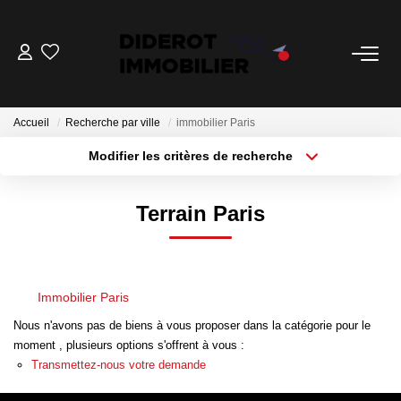
VENTE
Accueil
Recherche par ville
immobilier Paris
LOCATION
Modifier les critères de recherche
Localisation
Type de bien
Surface min
Budget max
ESTIMATION
Terrain Paris
Plus de critères
Créer une alerte
GESTION
Nos Services Gestion
Immobilier Paris
Espace Client Gestion
Nous n'avons pas de biens à vous proposer dans la catégorie pour le
moment , plusieurs options s'offrent à vous :
Transmettez-nous votre demande
NOTRE AGENCE