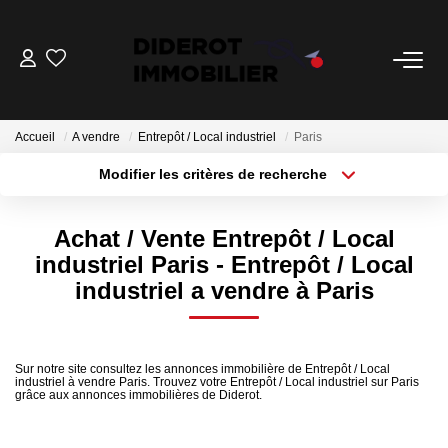
VENTE
Accueil
A vendre
Entrepôt / Local industriel
Paris
LOCATION
Modifier les critères de recherche
Localisation
Type de bien
Surface min
Budget max
ESTIMATION
Achat / Vente Entrepôt / Local
industriel Paris - Entrepôt / Local
Plus de critères
Créer une alerte
GESTION
industriel a vendre à Paris
Nos Services Gestion
Espace Client Gestion
Sur notre site consultez les annonces immobilière de Entrepôt / Local
industriel à vendre Paris. Trouvez votre Entrepôt / Local industriel sur Paris
grâce aux annonces immobilières de Diderot.
NOTRE AGENCE