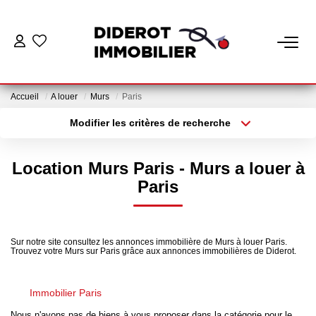
VENTE
Accueil
A louer
Murs
Paris
LOCATION
Modifier les critères de recherche
Localisation
Type de bien
Localisation
Appartement
ESTIMATION
Location Murs Paris - Murs a louer à
Surface min
Budget max
Paris
GESTION
Plus de critères
Créer une alerte
Nos Services Gestion
Sur notre site consultez les annonces immobilière de Murs à louer Paris.
Trouvez votre Murs sur Paris grâce aux annonces immobilières de Diderot.
Espace Client Gestion
Immobilier Paris
NOTRE AGENCE
Nous n'avons pas de biens à vous proposer dans la catégorie pour le