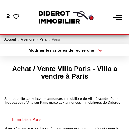
VENTE
Accueil
A vendre
Villa
Paris
LOCATION
Modifier les critères de recherche
Localisation
Type de bien
Localisation
Appartement
ESTIMATION
Achat / Vente Villa Paris - Villa a
Surface min
Budget max
vendre à Paris
GESTION
Plus de critères
Créer une alerte
Nos Services Gestion
Sur notre site consultez les annonces immobilière de Villa à vendre Paris.
Trouvez votre Villa sur Paris grâce aux annonces immobilières de Diderot.
Espace Client Gestion
Immobilier Paris
NOTRE AGENCE
Nous n'avons pas de biens à vous proposer dans la catégorie pour le