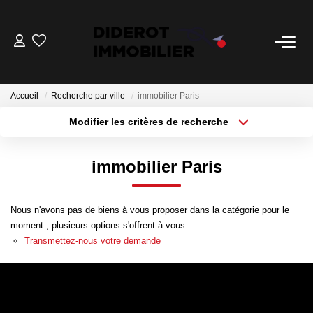
VENTE
Accueil
Recherche par ville
immobilier Paris
LOCATION
Modifier les critères de recherche
Localisation
Type de bien
Surface min
Budget max
ESTIMATION
immobilier Paris
Plus de critères
Créer une alerte
GESTION
Nous n'avons pas de biens à vous proposer dans la catégorie pour le
Nos Services Gestion
moment , plusieurs options s'offrent à vous :
Transmettez-nous votre demande
Espace Client Gestion
NOTRE AGENCE