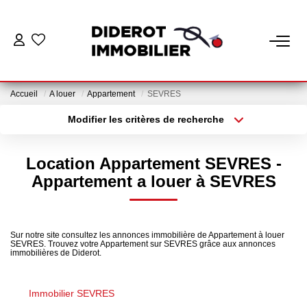
VENTE
Accueil
A louer
Appartement
SEVRES
LOCATION
Modifier les critères de recherche
Localisation
Type de bien
Localisation
Appartement
ESTIMATION
Location Appartement SEVRES -
Surface min
Budget max
Appartement a louer à SEVRES
GESTION
Plus de critères
Créer une alerte
Nos Services Gestion
Sur notre site consultez les annonces immobilière de Appartement à louer
SEVRES. Trouvez votre Appartement sur SEVRES grâce aux annonces
Espace Client Gestion
immobilières de Diderot.
Immobilier SEVRES
NOTRE AGENCE